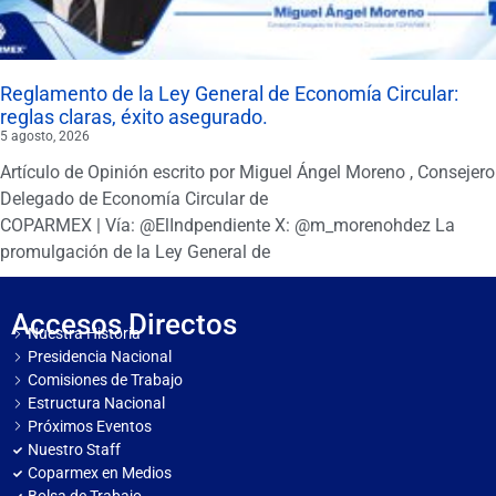
Reglamento de la Ley General de Economía Circular:
reglas claras, éxito asegurado.
5 agosto, 2026
Artículo de Opinión escrito por Miguel Ángel Moreno , Consejero
Delegado de Economía Circular de
COPARMEX | Vía: @ElIndpendiente X: @m_morenohdez La
promulgación de la Ley General de
Accesos Directos
Nuestra Historia
Presidencia Nacional
Comisiones de Trabajo
Estructura Nacional
Próximos Eventos
Nuestro Staff
Coparmex en Medios