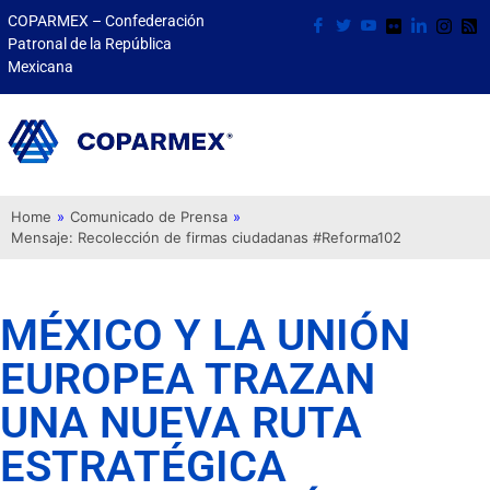
COPARMEX – Confederación
Patronal de la República
Mexicana
Home
»
Comunicado de Prensa
»
Mensaje: Recolección de firmas ciudadanas #Reforma102
MÉXICO Y LA UNIÓN
EUROPEA TRAZAN
UNA NUEVA RUTA
ESTRATÉGICA