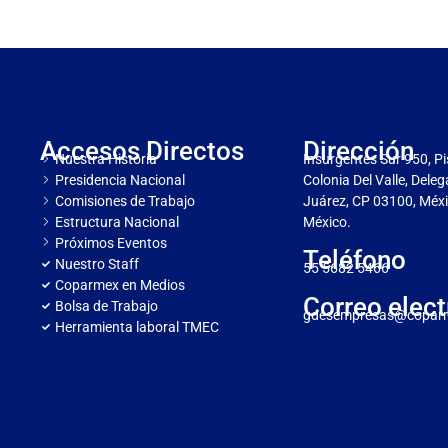
Accesos Directos
Dirección
Nuestra Historia
Insurgentes Sur 950, Pi
Presidencia Nacional
Colonia Del Valle, Dele
Comisiones de Trabajo
Juárez, CP 03100, Méxi
Estructura Nacional
México.
Próximos Eventos
Teléfono
Nuestro Staff
55 5682 5466
Coparmex en Medios
Correo elect
Bolsa de Trabajo
gdesempresas@copar
Herramienta laboral TMEC