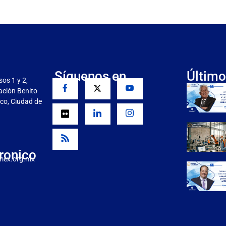
Síguenos en
Último
sos 1 y 2,
gación Benito
co, Ciudad de
ronico
mex.org.mx