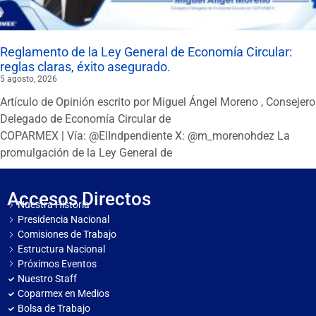
Reglamento de la Ley General de Economía Circular:
reglas claras, éxito asegurado.
5 agosto, 2026
Artículo de Opinión escrito por Miguel Ángel Moreno , Consejero
Delegado de Economía Circular de
COPARMEX | Vía: @ElIndpendiente X: @m_morenohdez La
promulgación de la Ley General de
Accesos Directos
Nuestra Historia
Presidencia Nacional
Comisiones de Trabajo
Estructura Nacional
Próximos Eventos
Nuestro Staff
Coparmex en Medios
Bolsa de Trabajo