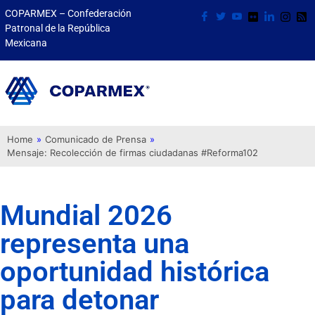
COPARMEX – Confederación
Patronal de la República
Mexicana
Home
»
Comunicado de Prensa
»
Mensaje: Recolección de firmas ciudadanas #Reforma102
Mundial 2026
representa una
oportunidad histórica
para detonar