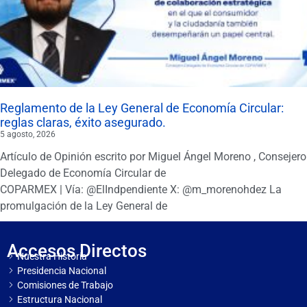
Reglamento de la Ley General de Economía Circular:
reglas claras, éxito asegurado.
5 agosto, 2026
Artículo de Opinión escrito por Miguel Ángel Moreno , Consejero
Delegado de Economía Circular de
COPARMEX | Vía: @ElIndpendiente X: @m_morenohdez La
promulgación de la Ley General de
Accesos Directos
Nuestra Historia
Presidencia Nacional
Comisiones de Trabajo
Estructura Nacional