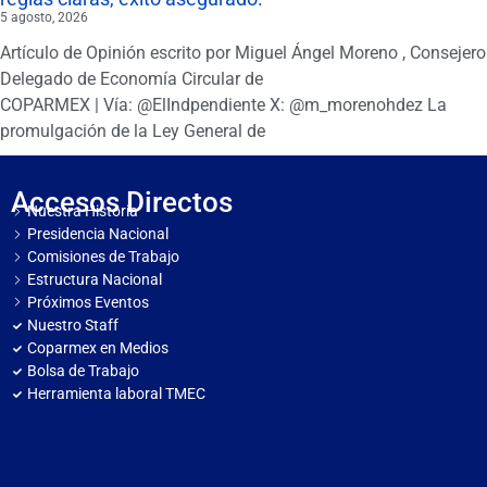
5 agosto, 2026
Artículo de Opinión escrito por Miguel Ángel Moreno , Consejero
Delegado de Economía Circular de
COPARMEX | Vía: @ElIndpendiente X: @m_morenohdez La
promulgación de la Ley General de
Accesos Directos
Nuestra Historia
Presidencia Nacional
Comisiones de Trabajo
Estructura Nacional
Próximos Eventos
Nuestro Staff
Coparmex en Medios
Bolsa de Trabajo
Herramienta laboral TMEC