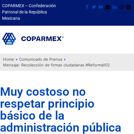
COPARMEX – Confederación
Patronal de la República
Mexicana
Home
»
Comunicado de Prensa
»
Mensaje: Recolección de firmas ciudadanas #Reforma102
Muy costoso no
respetar principio
básico de la
administración pública