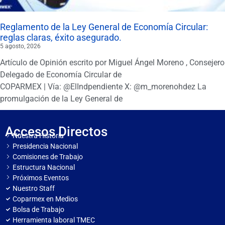
Reglamento de la Ley General de Economía Circular:
reglas claras, éxito asegurado.
5 agosto, 2026
Artículo de Opinión escrito por Miguel Ángel Moreno , Consejero
Delegado de Economía Circular de
COPARMEX | Vía: @ElIndpendiente X: @m_morenohdez La
promulgación de la Ley General de
Accesos Directos
Nuestra Historia
Presidencia Nacional
Comisiones de Trabajo
Estructura Nacional
Próximos Eventos
Nuestro Staff
Coparmex en Medios
Bolsa de Trabajo
Herramienta laboral TMEC