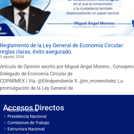
Reglamento de la Ley General de Economía Circular:
reglas claras, éxito asegurado.
5 agosto, 2026
Artículo de Opinión escrito por Miguel Ángel Moreno , Consejero
Delegado de Economía Circular de
COPARMEX | Vía: @ElIndpendiente X: @m_morenohdez La
promulgación de la Ley General de
Accesos Directos
Nuestra Historia
Presidencia Nacional
Comisiones de Trabajo
Estructura Nacional