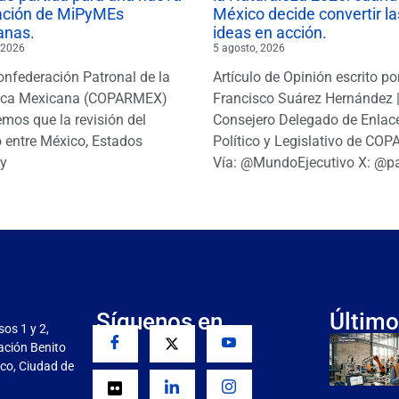
ación de MiPyMEs
México decide convertir la
anas.
ideas en acción.
 2026
5 agosto, 2026
onfederación Patronal de la
Artículo de Opinión escrito po
ica Mexicana (COPARMEX)
Francisco Suárez Hernández 
mos que la revisión del
Consejero Delegado de Enlac
 entre México, Estados
Político y Legislativo de CO
y
Vía: @MundoEjecutivo X: @p
Síguenos en
Último
sos 1 y 2,
gación Benito
co, Ciudad de