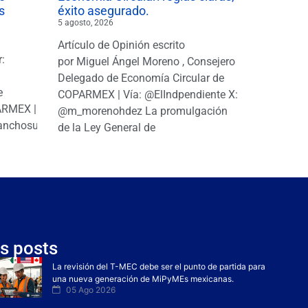
s
éxito asegurado.
5 agosto, 2026
Artículo de Opinión escrito
r:
por Miguel Ángel Moreno , Consejero
|
Delegado de Economía Circular de
e
COPARMEX | Vía: @ElIndpendiente X:
PARMEX |
@m_morenohdez La promulgación
anchosuarezh
de la Ley General de
s posts
La revisión del T-MEC debe ser el punto de partida para
una nueva generación de MiPyMEs mexicanas.
05 Ago 2026