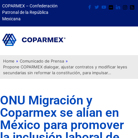
COPARMEX – Confederación
Patronal de la República
Mexicana
Home
»
Comunicado de Prensa
»
Propone COPARMEX dialogar, ajustar contratos y modificar leyes
secundarias sin reformar la constitución, para impulsar…
ONU Migración y
Coparmex se alían en
México para promover
la inclusión laboral de