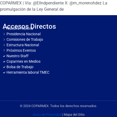
COPARMEX | Vía: @ElIndpendiente X: @m_morenohdez La
promulgación de la Ley General de
Accesos Directos
Nuestra Historia
Presidencia Nacional
Comisiones de Trabajo
Estructura Nacional
Próximos Eventos
Nuestro Staff
Coparmex en Medios
Bolsa de Trabajo
Herramienta laboral TMEC
© 2024 COPARMEX. Todos los derechos reservados.
Aviso de Privacidad
| Mapa del Sitio