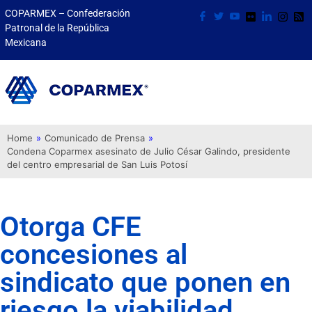
COPARMEX – Confederación
Patronal de la República
Mexicana
Home
»
Comunicado de Prensa
»
Condena Coparmex asesinato de Julio César Galindo, presidente
del centro empresarial de San Luis Potosí
Otorga CFE
concesiones al
sindicato que ponen en
riesgo la viabilidad