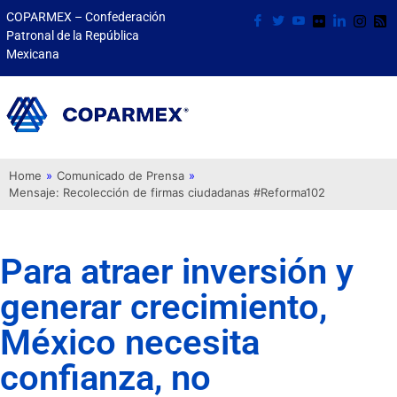
COPARMEX – Confederación
Patronal de la República
Mexicana
Home
»
Comunicado de Prensa
»
Mensaje: Recolección de firmas ciudadanas #Reforma102
Para atraer inversión y
generar crecimiento,
México necesita
confianza, no