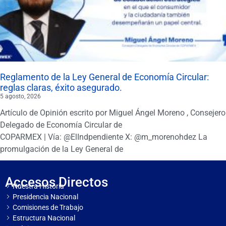
Reglamento de la Ley General de Economía Circular:
reglas claras, éxito asegurado.
5 agosto, 2026
Artículo de Opinión escrito por Miguel Ángel Moreno , Consejero
Delegado de Economía Circular de
COPARMEX | Vía: @ElIndpendiente X: @m_morenohdez La
promulgación de la Ley General de
Accesos Directos
Nuestra Historia
Presidencia Nacional
Comisiones de Trabajo
Estructura Nacional