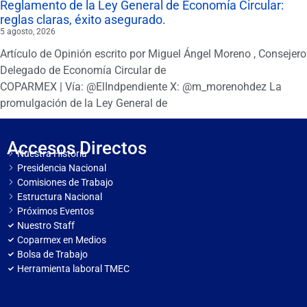
Reglamento de la Ley General de Economía Circular:
reglas claras, éxito asegurado.
5 agosto, 2026
Artículo de Opinión escrito por Miguel Ángel Moreno , Consejero
Delegado de Economía Circular de
COPARMEX | Vía: @ElIndpendiente X: @m_morenohdez La
promulgación de la Ley General de
Accesos Directos
Nuestra Historia
Presidencia Nacional
Comisiones de Trabajo
Estructura Nacional
Próximos Eventos
Nuestro Staff
Coparmex en Medios
Bolsa de Trabajo
Herramienta laboral TMEC