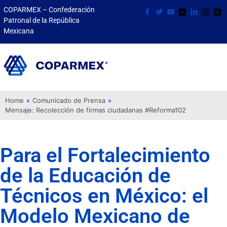
COPARMEX – Confederación
Patronal de la República
Mexicana
Home
»
Comunicado de Prensa
»
Mensaje: Recolección de firmas ciudadanas #Reforma102
Para el Fortalecimiento
de la Educación de
Técnicos en México: el
Modelo Mexicano de