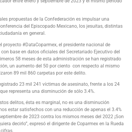
cador entre enero y septiembre de 2023 y el mismo periodo
pales propuestas de la Confederación es impulsar una
onferencia del Episcopado Mexicano, los jesuitas, distintas
ciudadanía en general.
el proyecto #DataCoparmex, el presidente nacional de
on base en datos oficiales del Secretariado Ejecutivo del
rimeros 58 meses de esta administración se han registrado
ción, un aumento del 50 por ciento con respecto al mismo
lizaron 89 mil 860 carpetas por este delito.
gistrado 23 mil 241 víctimas de asesinato, frente a los 24
 que representa una disminución de sólo 3.4%.
estos delitos, ésta es marginal, no es una disminución
os estar satisfechos con una reducción de apenas el 3.4%
a septiembre de 2023 contra los mismos meses del 2022 ¡Son
uiera decirlo”, expresó el dirigente de Coparmex en la Rueda
cifras.