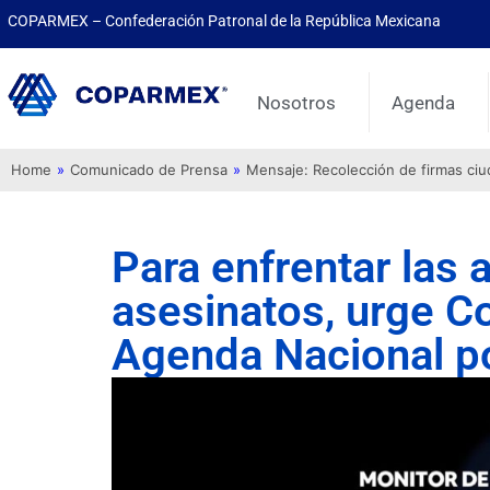
COPARMEX – Confederación Patronal de la República Mexicana
Nosotros
Agenda
Home
»
Comunicado de Prensa
»
Mensaje: Recolección de firmas ci
Para enfrentar las 
asesinatos, urge C
Agenda Nacional po