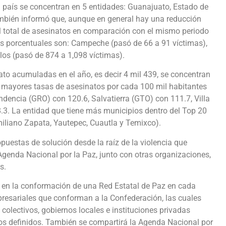
el país se concentran en 5 entidades: Guanajuato, Estado de
ambién informó que, aunque en general hay una reducción
l total de asesinatos en comparación con el mismo periodo
 porcentuales son: Campeche (pasó de 66 a 91 víctimas),
los (pasó de 874 a 1,098 víctimas).
nato acumuladas en el año, es decir 4 mil 439, se concentran
n mayores tasas de asesinatos por cada 100 mil habitantes
ndencia (GRO) con 120.6, Salvatierra (GTO) con 111.7, Villa
3. La entidad que tiene más municipios dentro del Top 20
iliano Zapata, Yautepec, Cuautla y Temixco).
uestas de solución desde la raíz de la violencia que
Agenda Nacional por la Paz, junto con otras organizaciones,
s.
á en la conformación de una Red Estatal de Paz en cada
presariales que conforman a la Confederación, las cuales
colectivos, gobiernos locales e instituciones privadas
os definidos. También se compartirá la Agenda Nacional por