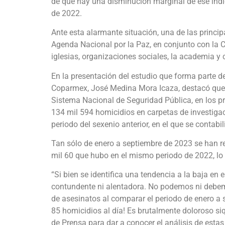
de que hay una disminución marginal de ese indi
de 2022.
Ante esta alarmante situación, una de las princi
Agenda Nacional por la Paz, en conjunto con la C
iglesias, organizaciones sociales, la academia y 
En la presentación del estudio que forma parte d
Coparmex, José Medina Mora Icaza, destacó que c
Sistema Nacional de Seguridad Pública, en los p
134 mil 594 homicidios en carpetas de investiga
periodo del sexenio anterior, en el que se contabi
Tan sólo de enero a septiembre de 2023 se han re
mil 60 que hubo en el mismo periodo de 2022, lo
“Si bien se identifica una tendencia a la baja en 
contundente ni alentadora. No podemos ni debem
de asesinatos al comparar el periodo de enero 
85 homicidios al día! Es brutalmente doloroso siq
de Prensa para dar a conocer el análisis de estas 