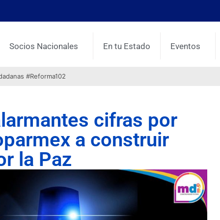
Socios Nacionales
En tu Estado
Eventos
udadanas #Reforma102
alarmantes cifras por
oparmex a construir
r la Paz