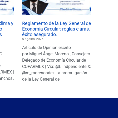
Clima y
Reglamento de la Ley General de
o
Economía Circular: reglas claras,
s
éxito asegurado.
5 agosto, 2026
Artículo de Opinión escrito
r:
por Miguel Ángel Moreno , Consejero
|
Delegado de Economía Circular de
e
COPARMEX | Vía: @ElIndpendiente X:
PARMEX |
@m_morenohdez La promulgación
anchosuarezh
de la Ley General de