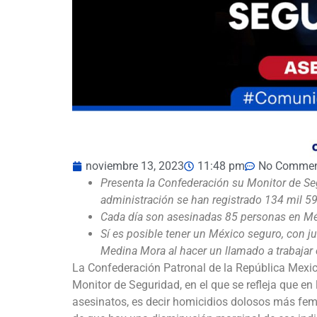
noviembre 13, 2023
11:48 pm
No Commen
Presenta la Confederación su Monitor de Se
administración se han registrado 134 mil 594
Cada día son asesinadas 85 personas en Mé
Sí es posible tener un México seguro, con ju
Medina Mora al hacer un llamado a trabajar 
La Confederación Patronal de la República Mexic
Monitor de Seguridad, en el que se refleja que en 
asesinatos, es decir homicidios dolosos más femi