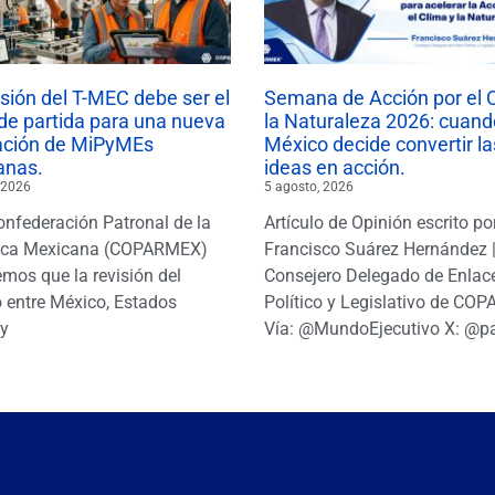
isión del T-MEC debe ser el
Semana de Acción por el 
de partida para una nueva
la Naturaleza 2026: cuand
ación de MiPyMEs
México decide convertir la
anas.
ideas en acción.
 2026
5 agosto, 2026
onfederación Patronal de la
Artículo de Opinión escrito po
ica Mexicana (COPARMEX)
Francisco Suárez Hernández 
mos que la revisión del
Consejero Delegado de Enlac
 entre México, Estados
Político y Legislativo de CO
y
Vía: @MundoEjecutivo X: @p