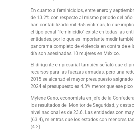
En cuanto a feminicidios, entre enero y septiembr
de 13.2% con respecto al mismo periodo del año 
han contabilizado mil 955 víctimas, lo que impli
el tipo penal “feminicidio” existe en todas las ent
entidades, por lo que es importante medir tambi
panorama completo de violencia en contra de ell
día son asesinadas 10 mujeres en México.
El dirigente empresarial también señaló que el p
recursos para las fuerzas armadas, pero una reduc
2015 se alcanzó el mayor presupuesto asignado p
2024 el presupuesto es 4.3% menor que ese pico
Mylene Cano, economista en jefe de la Confeder
los resultados del Monitor de Seguridad, y desta
nivel nacional es de 23.6. Las entidades con may
(63.4), mientras que los estados con menores tasa
(4.3).