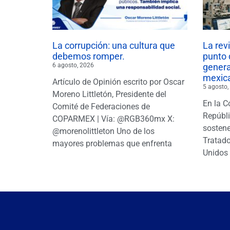
La corrupción: una cultura que
La rev
debemos romper.
punto 
6 agosto, 2026
gener
mexic
Artículo de Opinión escrito por Oscar
5 agosto,
Moreno Littletón, Presidente del
En la C
Comité de Federaciones de
Repúbl
COPARMEX | Vía: @RGB360mx X:
sostene
@morenolittleton Uno de los
Tratado
mayores problemas que enfrenta
Unidos 