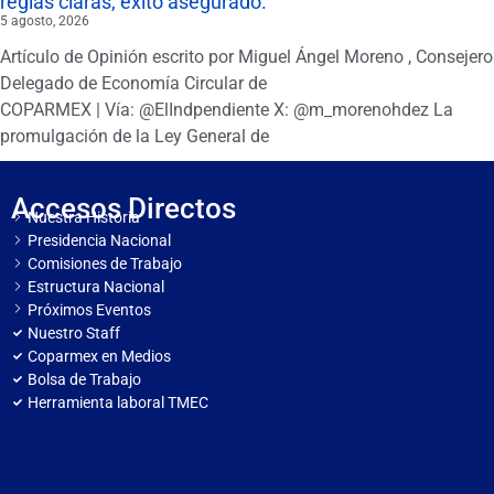
reglas claras, éxito asegurado.
5 agosto, 2026
Artículo de Opinión escrito por Miguel Ángel Moreno , Consejero
Delegado de Economía Circular de
COPARMEX | Vía: @ElIndpendiente X: @m_morenohdez La
promulgación de la Ley General de
Accesos Directos
Nuestra Historia
Presidencia Nacional
Comisiones de Trabajo
Estructura Nacional
Próximos Eventos
Nuestro Staff
Coparmex en Medios
Bolsa de Trabajo
Herramienta laboral TMEC