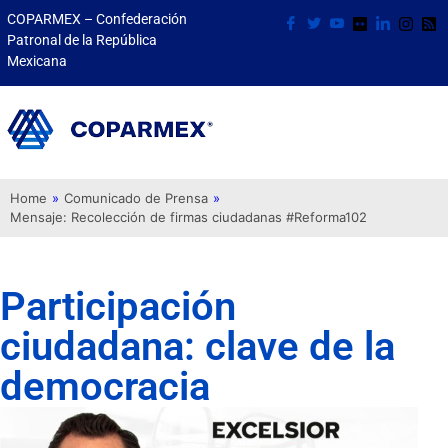
COPARMEX – Confederación
Patronal de la República
Mexicana
Home
»
Comunicado de Prensa
»
Mensaje: Recolección de firmas ciudadanas #Reforma102
Participación
ciudadana: clave de la
democracia