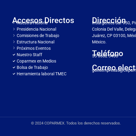
Accesos Directos
Dirección
Nuestra Historia
Insurgentes Sur 950, Pi
Presidencia Nacional
Colonia Del Valle, Dele
Comisiones de Trabajo
Juárez, CP 03100, Méxi
Estructura Nacional
México.
Próximos Eventos
Teléfono
Nuestro Staff
55 5682 5466
Coparmex en Medios
Correo elect
Bolsa de Trabajo
gdesempresas@copar
Herramienta laboral TMEC
© 2024 COPARMEX. Todos los derechos reservados.