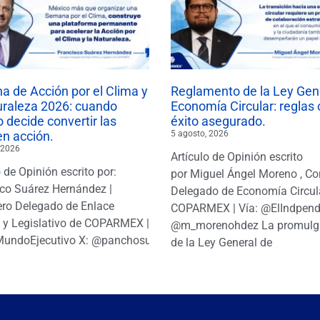
 de Acción por el Clima y
Reglamento de la Ley Gen
uraleza 2026: cuando
Economía Circular: reglas 
 decide convertir las
éxito asegurado.
en acción.
5 agosto, 2026
 2026
Artículo de Opinión escrito
o de Opinión escrito por:
por Miguel Ángel Moreno , Co
co Suárez Hernández |
Delegado de Economía Circul
ro Delegado de Enlace
COPARMEX | Vía: @ElIndpendi
o y Legislativo de COPARMEX |
@m_morenohdez La promulg
MundoEjecutivo X: @panchosuarezh
de la Ley General de