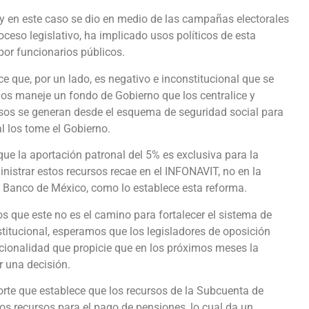
y en este caso se dio en medio de las campañas electorales
oceso legislativo, ha implicado usos políticos de esta
por funcionarios públicos.
e que, por un lado, es negativo e inconstitucional que se
los maneje un fondo de Gobierno que los centralice y
rsos se generan desde el esquema de seguridad social para
l los tome el Gobierno.
ue la aportación patronal del 5% es exclusiva para la
inistrar estos recursos recae en el INFONAVIT, no en la
el Banco de México, como lo establece esta reforma.
s que este no es el camino para fortalecer el sistema de
titucional, esperamos que los legisladores de oposición
ucionalidad que propicie que en los próximos meses la
r una decisión.
Corte que establece que los recursos de la Subcuenta de
os recursos para el pago de pensiones, lo cual da un