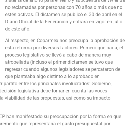
sistema de ahorro para el retiro y subcuentas de vivienda
no reclamadas por personas con 70 años o más que no
estén activas. El dictamen se publicó el 30 de abril en el
Diario Oficial de la Federación y entrará en vigor en julio
de este año.
Al respecto, en Coparmex nos preocupa la aprobación de
esta reforma por diversos factores. Primero que nada, el
proceso legislativo se llevó a cabo de manera muy
atropellada (incluso el primer dictamen se tuvo que
regresar cuando algunos legisladores se percataron de
que planteaba algo distinto a lo aprobado en
ipartito entre los principales involucrados: Gobierno,
decisión legislativa debe tomar en cuenta las voces
 la viabilidad de las propuestas, así como su impacto
EP han manifestado su preocupación por la forma en que
ncremento que representaría el gasto presupuestal por