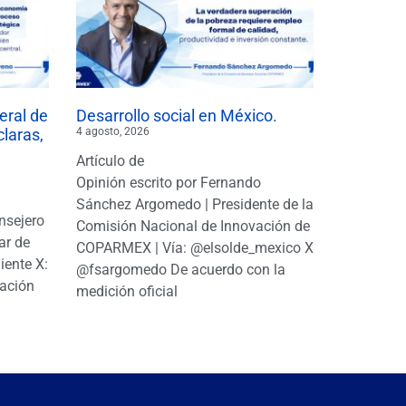
eral de
Desarrollo social en México.
claras,
4 agosto, 2026
Artículo de
Opinión escrito por Fernando
Sánchez Argomedo | Presidente de la
nsejero
Comisión Nacional de Innovación de
ar de
COPARMEX | Vía: @elsolde_mexico X:
ente X:
@fsargomedo De acuerdo con la
ación
medición oficial