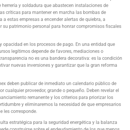
e herrería y soldadura que abastecen instalaciones de
ezas críticas para mantener en marcha las bombas de
a a estas empresas a encender alertas de quiebra, a
ar su patrimonio personal para honrar compromisos fiscales
y opacidad en los procesos de pago. En una entidad que
cursos legítimos depende de favores, mediaciones o
 transparencia no es una bandera decorativa: es la condición
ntivar nuevas inversiones y garantizar que la gran reforma
emex deben publicar de inmediato un calendario público de
por cualquier proveedor, grande o pequeño. Deben revelar el
anciamiento remanente y los criterios para priorizar los
certidumbre y eliminaremos la necesidad de que empresarios
ue les corresponde.
lta estratégica para la seguridad energética y la balanza
 puede construirse sobre el endeudamiento de los que menos