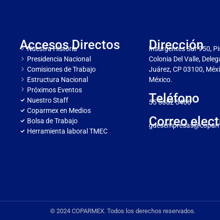
Accesos Directos
Dirección
Nuestra Historia
Insurgentes Sur 950, Pi
Presidencia Nacional
Colonia Del Valle, Dele
Comisiones de Trabajo
Juárez, CP 03100, Méxi
Estructura Nacional
México.
Próximos Eventos
Teléfono
Nuestro Staff
55 5682 5466
Coparmex en Medios
Correo elect
Bolsa de Trabajo
gdesempresas@copar
Herramienta laboral TMEC
© 2024 COPARMEX. Todos los derechos reservados.