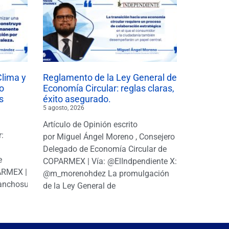
Clima y
Reglamento de la Ley General de
o
Economía Circular: reglas claras,
s
éxito asegurado.
5 agosto, 2026
Artículo de Opinión escrito
r:
por Miguel Ángel Moreno , Consejero
|
Delegado de Economía Circular de
e
COPARMEX | Vía: @ElIndpendiente X:
PARMEX |
@m_morenohdez La promulgación
anchosuarezh
de la Ley General de