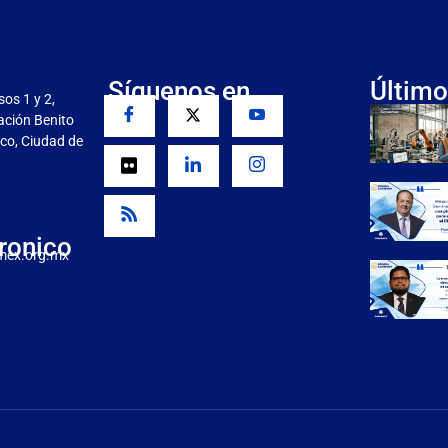
Síguenos en
Último
sos 1 y 2,
gación Benito
co, Ciudad de
ronico
mex.org.mx