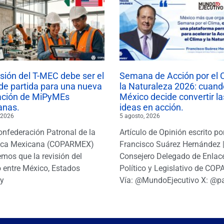
isión del T-MEC debe ser el
Semana de Acción por el 
de partida para una nueva
la Naturaleza 2026: cuand
ación de MiPyMEs
México decide convertir la
anas.
ideas en acción.
 2026
5 agosto, 2026
onfederación Patronal de la
Artículo de Opinión escrito po
ica Mexicana (COPARMEX)
Francisco Suárez Hernández 
mos que la revisión del
Consejero Delegado de Enlac
 entre México, Estados
Político y Legislativo de CO
y
Vía: @MundoEjecutivo X: @p