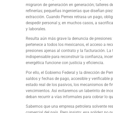
migraron de generación en generación; talleres d
refinerías; pequeñas ingenierías que diseñan pi
extracción. Cuando Pemex retrasa un pago, oblig
despedir personal y, en muchos casos, a sacrific
y laborales.
Resulta aún más grave la denuncia de presiones 
pertenece a todos los mexicanos, el acceso a re
presiones ajenas al contrato y la facturación. La
indispensable para reconstruir la confianza, ince
energética funcione con justicia y eficiencia.
Por ello, el Gobierno Federal y la dirección de P
saldos y fechas de pago, accesible y verificable 
estado real de los pasivos, los mecanismos de fin
vencimientos. Así evitaremos un laberinto de in
deban recurrir a vías informales para cobrar lo q
Sabemos que una empresa petrolera solvente resu
comercial del país. Pero insisto: esa solidez no