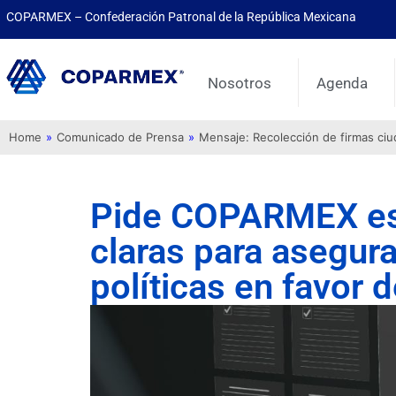
COPARMEX – Confederación Patronal de la República Mexicana
Nosotros
Agenda
Home
»
Comunicado de Prensa
»
Mensaje: Recolección de firmas ci
Pide COPARMEX es
claras para asegura
políticas en favor d