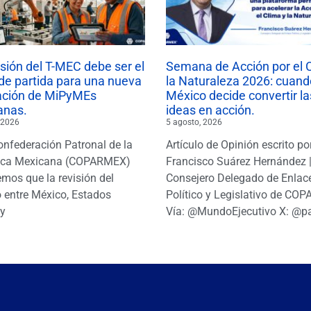
isión del T-MEC debe ser el
Semana de Acción por el 
de partida para una nueva
la Naturaleza 2026: cuand
ación de MiPyMEs
México decide convertir la
anas.
ideas en acción.
 2026
5 agosto, 2026
onfederación Patronal de la
Artículo de Opinión escrito po
ica Mexicana (COPARMEX)
Francisco Suárez Hernández 
mos que la revisión del
Consejero Delegado de Enlac
 entre México, Estados
Político y Legislativo de CO
y
Vía: @MundoEjecutivo X: @p