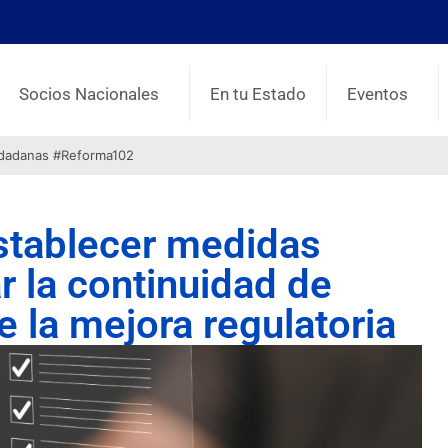
Socios Nacionales
En tu Estado
Eventos
udadanas #Reforma102
tablecer medidas
r la continuidad de
e la mejora regulatoria