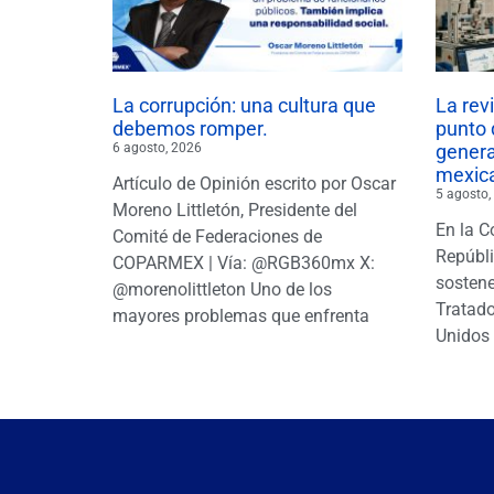
La corrupción: una cultura que
La rev
debemos romper.
punto 
6 agosto, 2026
gener
mexic
Artículo de Opinión escrito por Oscar
5 agosto,
Moreno Littletón, Presidente del
En la C
Comité de Federaciones de
Repúbl
COPARMEX | Vía: @RGB360mx X:
sostene
@morenolittleton Uno de los
Tratado
mayores problemas que enfrenta
Unidos 