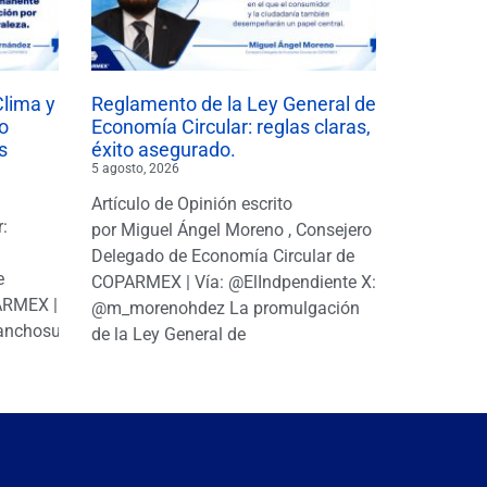
Clima y
Reglamento de la Ley General de
o
Economía Circular: reglas claras,
s
éxito asegurado.
5 agosto, 2026
Artículo de Opinión escrito
r:
por Miguel Ángel Moreno , Consejero
|
Delegado de Economía Circular de
e
COPARMEX | Vía: @ElIndpendiente X:
PARMEX |
@m_morenohdez La promulgación
anchosuarezh
de la Ley General de