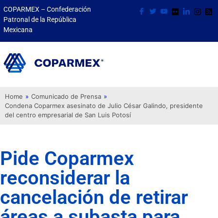
COPARMEX – Confederación
Patronal de la República
Mexicana
Home
»
Comunicado de Prensa
»
Condena Coparmex asesinato de Julio César Galindo, presidente
del centro empresarial de San Luis Potosí
Pide Coparmex
reconsiderar la
cancelación de retirar
áreas a subasta para