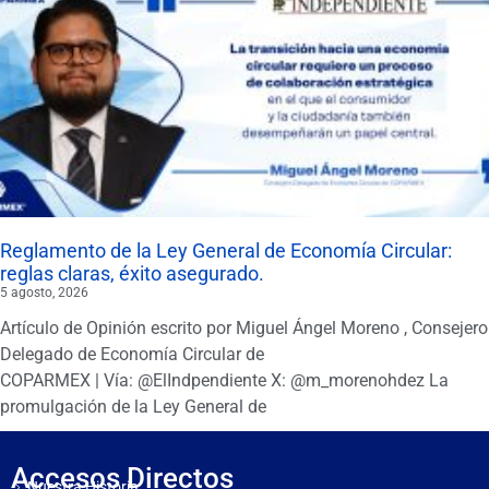
Reglamento de la Ley General de Economía Circular:
reglas claras, éxito asegurado.
5 agosto, 2026
Artículo de Opinión escrito por Miguel Ángel Moreno , Consejero
Delegado de Economía Circular de
COPARMEX | Vía: @ElIndpendiente X: @m_morenohdez La
promulgación de la Ley General de
Accesos Directos
Nuestra Historia