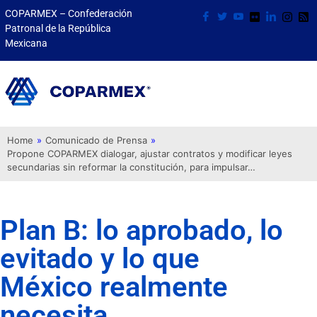
COPARMEX – Confederación
Patronal de la República
Mexicana
Home
»
Comunicado de Prensa
»
Propone COPARMEX dialogar, ajustar contratos y modificar leyes
secundarias sin reformar la constitución, para impulsar…
Plan B: lo aprobado, lo
evitado y lo que
México realmente
necesita.