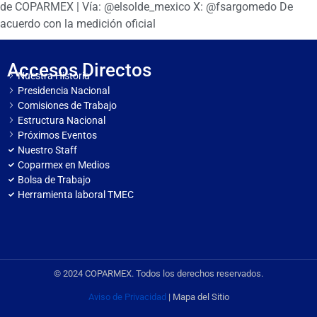
de COPARMEX | Vía: @elsolde_mexico X: @fsargomedo De
acuerdo con la medición oficial
Accesos Directos
Nuestra Historia
Presidencia Nacional
Comisiones de Trabajo
Estructura Nacional
Próximos Eventos
Nuestro Staff
Coparmex en Medios
Bolsa de Trabajo
Herramienta laboral TMEC
© 2024 COPARMEX. Todos los derechos reservados.
Aviso de Privacidad
| Mapa del Sitio