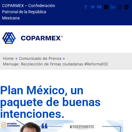
COPARMEX – Confederación
Patronal de la República
Mexicana
Home
»
Comunicado de Prensa
»
Mensaje: Recolección de firmas ciudadanas #Reforma102
Plan México, un
paquete de buenas
intenciones.