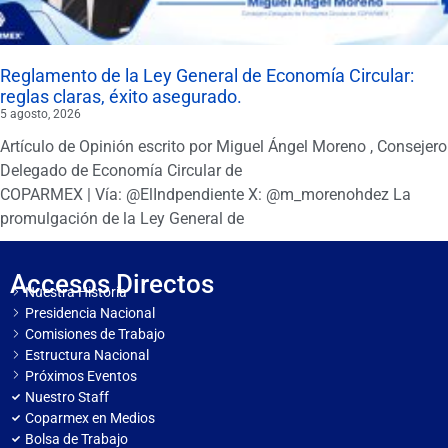
Reglamento de la Ley General de Economía Circular:
reglas claras, éxito asegurado.
5 agosto, 2026
Artículo de Opinión escrito por Miguel Ángel Moreno , Consejero
Delegado de Economía Circular de
COPARMEX | Vía: @ElIndpendiente X: @m_morenohdez La
promulgación de la Ley General de
Accesos Directos
Nuestra Historia
Presidencia Nacional
Comisiones de Trabajo
Estructura Nacional
Próximos Eventos
Nuestro Staff
Coparmex en Medios
Bolsa de Trabajo