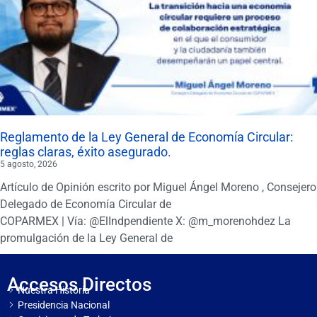
Reglamento de la Ley General de Economía Circular:
reglas claras, éxito asegurado.
5 agosto, 2026
Artículo de Opinión escrito por Miguel Ángel Moreno , Consejero
Delegado de Economía Circular de
COPARMEX | Vía: @ElIndpendiente X: @m_morenohdez La
promulgación de la Ley General de
Accesos Directos
Nuestra Historia
Presidencia Nacional