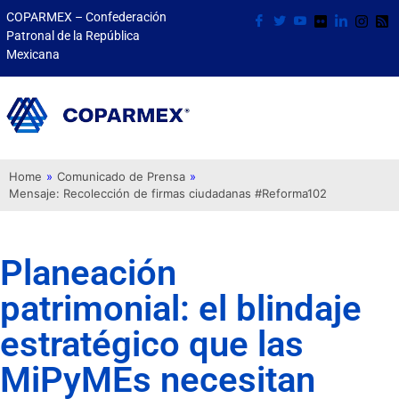
COPARMEX – Confederación
Patronal de la República
Mexicana
Home
»
Comunicado de Prensa
»
Mensaje: Recolección de firmas ciudadanas #Reforma102
Planeación
patrimonial: el blindaje
estratégico que las
MiPyMEs necesitan