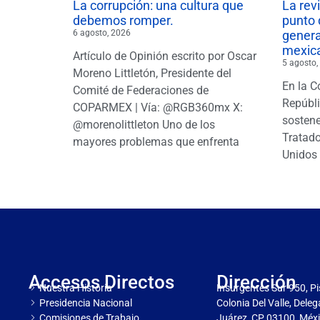
La corrupción: una cultura que
La rev
debemos romper.
punto 
6 agosto, 2026
gener
mexic
Artículo de Opinión escrito por Oscar
5 agosto,
Moreno Littletón, Presidente del
En la C
Comité de Federaciones de
Repúbl
COPARMEX | Vía: @RGB360mx X:
sostene
@morenolittleton Uno de los
Tratado
mayores problemas que enfrenta
Unidos 
Accesos Directos
Dirección
Nuestra Historia
Insurgentes Sur 950, Pi
Presidencia Nacional
Colonia Del Valle, Dele
Comisiones de Trabajo
Juárez, CP 03100, Méxi