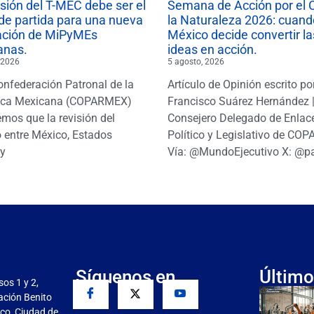
isión del T-MEC debe ser el
Semana de Acción por el 
de partida para una nueva
la Naturaleza 2026: cuand
ación de MiPyMEs
México decide convertir la
anas.
ideas en acción.
 2026
5 agosto, 2026
onfederación Patronal de la
Artículo de Opinión escrito po
ica Mexicana (COPARMEX)
Francisco Suárez Hernández 
mos que la revisión del
Consejero Delegado de Enlac
 entre México, Estados
Político y Legislativo de CO
y
Vía: @MundoEjecutivo X: @p
Síguenos en
Último
sos 1 y 2,
gación Benito
co, Ciudad de