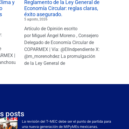
Clima y
Reglamento de la Ley General de
o
Economía Circular: reglas claras,
s
éxito asegurado.
5 agosto, 2026
Artículo de Opinión escrito
r:
por Miguel Ángel Moreno , Consejero
|
Delegado de Economía Circular de
e
COPARMEX | Vía: @ElIndpendiente X:
PARMEX |
@m_morenohdez La promulgación
anchosuarezh
de la Ley General de
s posts
La revisión del T-MEC debe ser el punto de partida para
una nueva generación de MiPyMEs mexicanas.