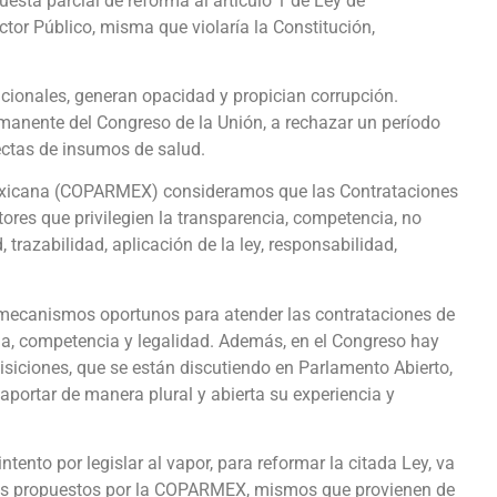
uesta parcial de reforma al artículo 1 de Ley de
tor Público, misma que violaría la Constitución,
acionales, generan opacidad y propician corrupción.
manente del Congreso de la Unión, a rechazar un período
rectas de insumos de salud.
Mexicana (COPARMEX) consideramos que las Contrataciones
tores que privilegien la transparencia, competencia, no
 trazabilidad, aplicación de la ley, responsabilidad,
l mecanismos oportunos para atender las contrataciones de
ncia, competencia y legalidad. Además, en el Congreso hay
isiciones, que se están discutiendo en Parlamento Abierto,
aportar de manera plural y abierta su experiencia y
ntento por legislar al vapor, para reformar la citada Ley, va
pios propuestos por la COPARMEX, mismos que provienen de