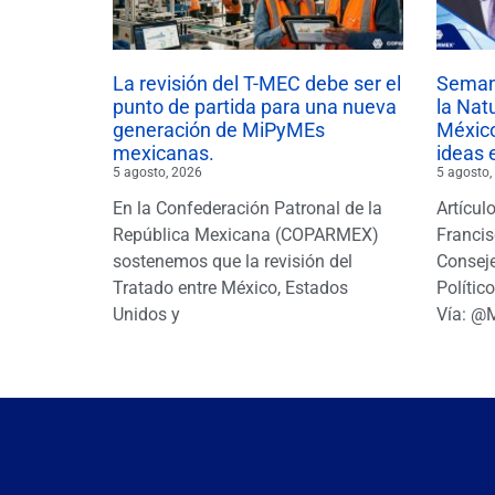
La revisión del T-MEC debe ser el
Semana
punto de partida para una nueva
la Nat
generación de MiPyMEs
México
mexicanas.
ideas 
5 agosto, 2026
5 agosto,
En la Confederación Patronal de la
Artícul
República Mexicana (COPARMEX)
Francis
sostenemos que la revisión del
Conseje
Tratado entre México, Estados
Polític
Unidos y
Vía: @