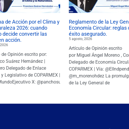
 de Acción por el Clima y
Reglamento de la Ley Gen
uraleza 2026: cuando
Economía Circular: reglas 
 decide convertir las
éxito asegurado.
en acción.
5 agosto, 2026
 2026
Artículo de Opinión escrito
o de Opinión escrito por:
por Miguel Ángel Moreno , Co
co Suárez Hernández |
Delegado de Economía Circul
ro Delegado de Enlace
COPARMEX | Vía: @ElIndpendi
o y Legislativo de COPARMEX |
@m_morenohdez La promulg
MundoEjecutivo X: @panchosuarezh
de la Ley General de