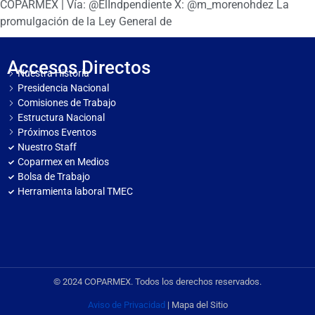
COPARMEX | Vía: @ElIndpendiente X: @m_morenohdez La
promulgación de la Ley General de
Accesos Directos
Nuestra Historia
Presidencia Nacional
Comisiones de Trabajo
Estructura Nacional
Próximos Eventos
Nuestro Staff
Coparmex en Medios
Bolsa de Trabajo
Herramienta laboral TMEC
© 2024 COPARMEX. Todos los derechos reservados.
Aviso de Privacidad
| Mapa del Sitio