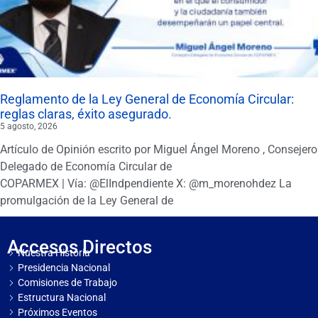
Reglamento de la Ley General de Economía Circular:
reglas claras, éxito asegurado.
5 agosto, 2026
Artículo de Opinión escrito por Miguel Ángel Moreno , Consejero
Delegado de Economía Circular de
COPARMEX | Vía: @ElIndpendiente X: @m_morenohdez La
promulgación de la Ley General de
Accesos Directos
Nuestra Historia
Presidencia Nacional
Comisiones de Trabajo
Estructura Nacional
Próximos Eventos