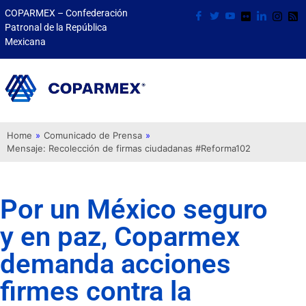
COPARMEX – Confederación
Patronal de la República
Mexicana
Home
»
Comunicado de Prensa
»
Mensaje: Recolección de firmas ciudadanas #Reforma102
Por un México seguro
y en paz, Coparmex
demanda acciones
firmes contra la