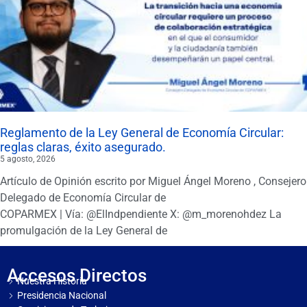
Reglamento de la Ley General de Economía Circular:
reglas claras, éxito asegurado.
5 agosto, 2026
Artículo de Opinión escrito por Miguel Ángel Moreno , Consejero
Delegado de Economía Circular de
COPARMEX | Vía: @ElIndpendiente X: @m_morenohdez La
promulgación de la Ley General de
Accesos Directos
Nuestra Historia
Presidencia Nacional