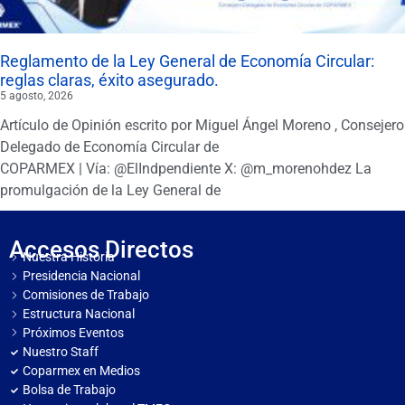
Reglamento de la Ley General de Economía Circular:
reglas claras, éxito asegurado.
5 agosto, 2026
Artículo de Opinión escrito por Miguel Ángel Moreno , Consejero
Delegado de Economía Circular de
COPARMEX | Vía: @ElIndpendiente X: @m_morenohdez La
promulgación de la Ley General de
Accesos Directos
Nuestra Historia
Presidencia Nacional
Comisiones de Trabajo
Estructura Nacional
Próximos Eventos
Nuestro Staff
Coparmex en Medios
Bolsa de Trabajo