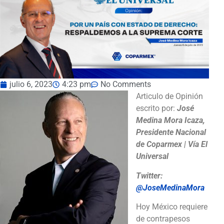
julio 6, 2023
4:23 pm
No Comments
Articulo de Opinión
escrito por:
José
Medina Mora Icaza,
Presidente Nacional
de Coparmex | Vía El
Universal
Twitter:
@JoseMedinaMora
Hoy México requiere
de contrapesos