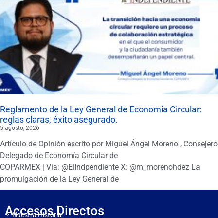
Reglamento de la Ley General de Economía Circular:
reglas claras, éxito asegurado.
5 agosto, 2026
Artículo de Opinión escrito por Miguel Ángel Moreno , Consejero
Delegado de Economía Circular de
COPARMEX | Vía: @ElIndpendiente X: @m_morenohdez La
promulgación de la Ley General de
Accesos Directos
Nuestra Historia