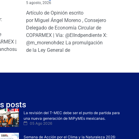
5 agosto, 2026
Artículo de Opinión escrito
r:
por Miguel Ángel Moreno , Consejero
|
Delegado de Economía Circular de
e
COPARMEX | Vía: @ElIndpendiente X:
PARMEX |
@m_morenohdez La promulgación
anchosuarezh
de la Ley General de
s posts
La revisión del T-MEC debe ser el punto de partida para
una nueva generación de MiPyMEs mexicanas.
05 Ago 2026
Semana de Acción por el Clima y la Naturaleza 2026: