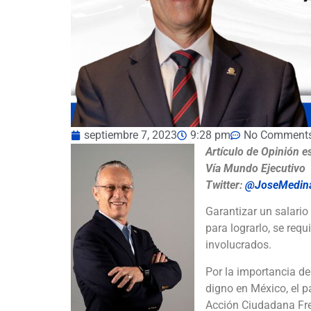
septiembre 7, 2023
9:28 pm
No Comment
Artículo de Opinión e
Vía Mundo Ejecutivo
Twitter:
@JoseMedin
Garantizar un salario
para lograrlo, se req
involucrados.
Por la importancia de 
digno en México, el 
Acción Ciudadana Fren