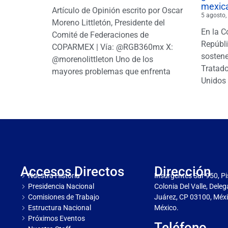
mexic
Artículo de Opinión escrito por Oscar
5 agosto,
Moreno Littletón, Presidente del
En la C
Comité de Federaciones de
Repúbl
COPARMEX | Vía: @RGB360mx X:
sostene
@morenolittleton Uno de los
Tratado
mayores problemas que enfrenta
Unidos 
Accesos Directos
Dirección
Nuestra Historia
Insurgentes Sur 950, Pi
Presidencia Nacional
Colonia Del Valle, Dele
Comisiones de Trabajo
Juárez, CP 03100, Méxi
Estructura Nacional
México.
Próximos Eventos
Teléfono