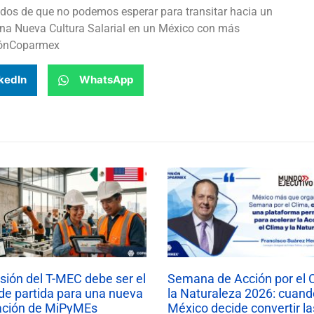
os de que no podemos esperar para transitar hacia un
 una Nueva Cultura Salarial en un México con más
niónCoparmex
kedIn
WhatsApp
isión del T-MEC debe ser el
Semana de Acción por el 
de partida para una nueva
la Naturaleza 2026: cuand
ación de MiPyMEs
México decide convertir la