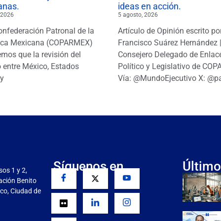
anas.
ideas en acción.
 2026
5 agosto, 2026
onfederación Patronal de la
Artículo de Opinión escrito po
ica Mexicana (COPARMEX)
Francisco Suárez Hernández 
mos que la revisión del
Consejero Delegado de Enlac
 entre México, Estados
Político y Legislativo de CO
y
Vía: @MundoEjecutivo X: @p
Síguenos en
Último
sos 1 y 2,
gación Benito
co, Ciudad de