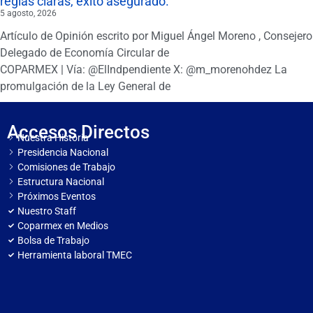
reglas claras, éxito asegurado.
5 agosto, 2026
Artículo de Opinión escrito por Miguel Ángel Moreno , Consejero
Delegado de Economía Circular de
COPARMEX | Vía: @ElIndpendiente X: @m_morenohdez La
promulgación de la Ley General de
Accesos Directos
Nuestra Historia
Presidencia Nacional
Comisiones de Trabajo
Estructura Nacional
Próximos Eventos
Nuestro Staff
Coparmex en Medios
Bolsa de Trabajo
Herramienta laboral TMEC