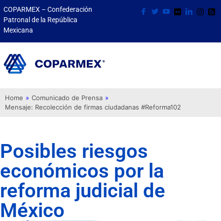
COPARMEX – Confederación
Patronal de la República
Mexicana
Home
»
Comunicado de Prensa
»
Mensaje: Recolección de firmas ciudadanas #Reforma102
Posibles riesgos
económicos por la
reforma judicial de
México