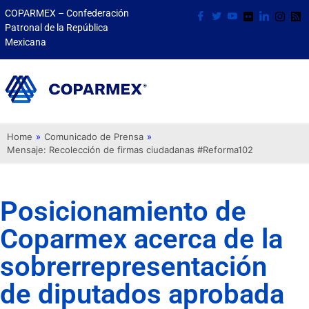
COPARMEX – Confederación
Patronal de la República
Mexicana
Home
»
Comunicado de Prensa
»
Mensaje: Recolección de firmas ciudadanas #Reforma102
Posicionamiento de
Coparmex acerca de la
sobrerrepresentación
de diputados aprobada