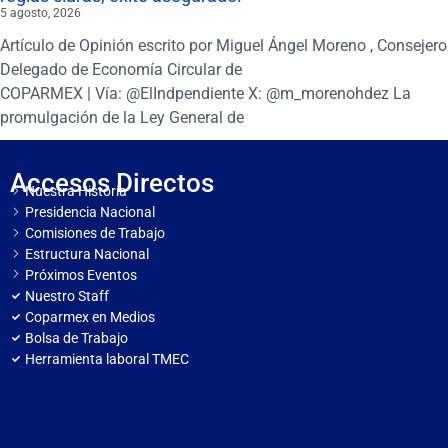
5 agosto, 2026
Artículo de Opinión escrito por Miguel Ángel Moreno , Consejero
Delegado de Economía Circular de
COPARMEX | Vía: @ElIndpendiente X: @m_morenohdez La
promulgación de la Ley General de
Accesos Directos
Nuestra Historia
Presidencia Nacional
Comisiones de Trabajo
Estructura Nacional
Próximos Eventos
Nuestro Staff
Coparmex en Medios
Bolsa de Trabajo
Herramienta laboral TMEC