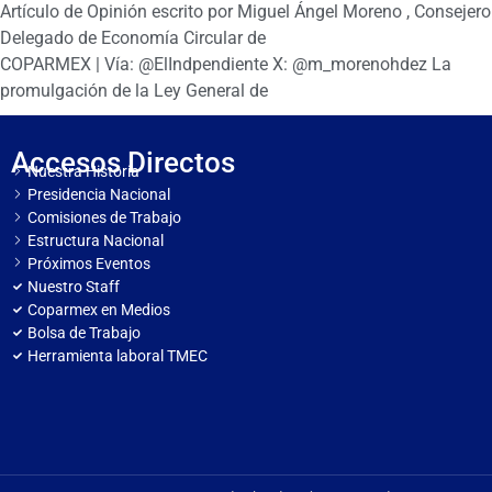
Artículo de Opinión escrito por Miguel Ángel Moreno , Consejero
Delegado de Economía Circular de
COPARMEX | Vía: @ElIndpendiente X: @m_morenohdez La
promulgación de la Ley General de
Accesos Directos
Nuestra Historia
Presidencia Nacional
Comisiones de Trabajo
Estructura Nacional
Próximos Eventos
Nuestro Staff
Coparmex en Medios
Bolsa de Trabajo
Herramienta laboral TMEC