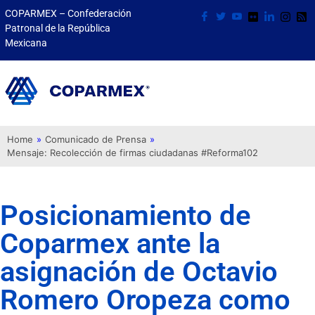
COPARMEX – Confederación
Patronal de la República
Mexicana
Home
»
Comunicado de Prensa
»
Mensaje: Recolección de firmas ciudadanas #Reforma102
Posicionamiento de
Coparmex ante la
asignación de Octavio
Romero Oropeza como