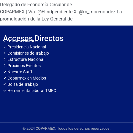
Delegado de Economía Circular de
COPARMEX | Vía: @ElIndpendiente X: @m_morenohdez La
promulgación de la Ley General de
Accesos Directos
Nuestra Historia
Presidencia Nacional
Comisiones de Trabajo
Estructura Nacional
Próximos Eventos
Nuestro Staff
Coparmex en Medios
Bolsa de Trabajo
Herramienta laboral TMEC
© 2024 COPARMEX. Todos los derechos reservados.