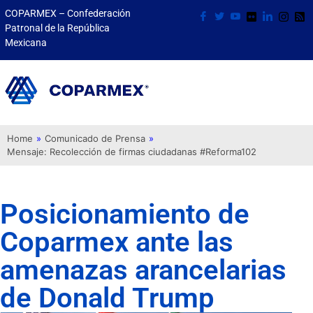
COPARMEX – Confederación
Patronal de la República
Mexicana
Home
»
Comunicado de Prensa
»
Mensaje: Recolección de firmas ciudadanas #Reforma102
Posicionamiento de
Coparmex ante las
amenazas arancelarias
de Donald Trump