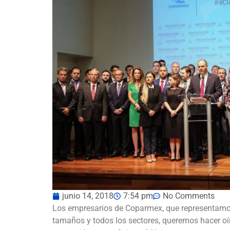
junio 14, 2018
7:54 pm
No Comments
Los empresarios de Coparmex, que representamos
tamaños y todos los sectores, queremos hacer oír