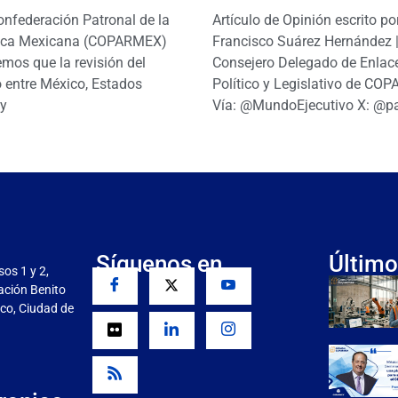
onfederación Patronal de la
Artículo de Opinión escrito po
ica Mexicana (COPARMEX)
Francisco Suárez Hernández 
mos que la revisión del
Consejero Delegado de Enlac
 entre México, Estados
Político y Legislativo de CO
y
Vía: @MundoEjecutivo X: @p
Síguenos en
Último
sos 1 y 2,
gación Benito
co, Ciudad de