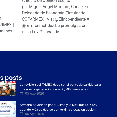
Artículo de Opinión escrito
r:
por Miguel Ángel Moreno , Consejero
|
Delegado de Economía Circular de
e
COPARMEX | Vía: @ElIndpendiente X:
PARMEX |
@m_morenohdez La promulgación
anchosuarezh
de la Ley General de
s posts
La revisión del T-MEC debe ser el punto de partida para
una nueva generación de MiPyMEs mexicanas.
05 Ago 2026
Semana de Acción por el Clima y la Naturaleza 2026:
cuando México decide convertir las ideas en acción.
05 Ago 2026