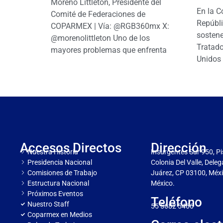
Moreno Littletón, Presidente del
En la C
Comité de Federaciones de
Repúbl
COPARMEX | Vía: @RGB360mx X:
sostene
@morenolittleton Uno de los
Tratado
mayores problemas que enfrenta
Unidos 
Accesos Directos
Dirección
Nuestra Historia
Insurgentes Sur 950, Pi
Presidencia Nacional
Colonia Del Valle, Dele
Comisiones de Trabajo
Juárez, CP 03100, Méxi
Estructura Nacional
México.
Próximos Eventos
Teléfono
Nuestro Staff
55 5682 5466
Coparmex en Medios