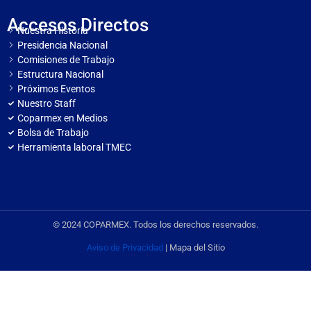
Accesos Directos
Nuestra Historia
Presidencia Nacional
Comisiones de Trabajo
Estructura Nacional
Próximos Eventos
Nuestro Staff
Coparmex en Medios
Bolsa de Trabajo
Herramienta laboral TMEC
© 2024 COPARMEX. Todos los derechos reservados.
Aviso de Privacidad
| Mapa del Sitio