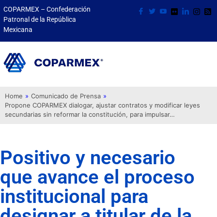
COPARMEX – Confederación
Patronal de la República
Mexicana
Home
»
Comunicado de Prensa
»
Propone COPARMEX dialogar, ajustar contratos y modificar leyes
secundarias sin reformar la constitución, para impulsar…
Positivo y necesario
que avance el proceso
institucional para
designar a titular de la