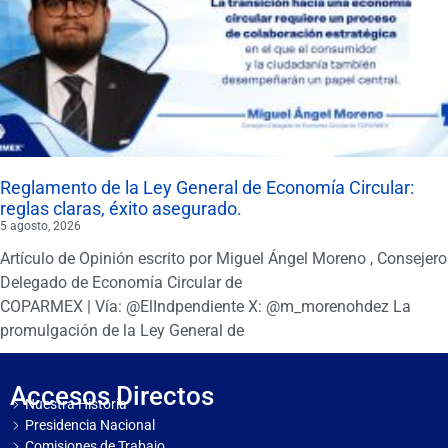
Reglamento de la Ley General de Economía Circular:
reglas claras, éxito asegurado.
5 agosto, 2026
Artículo de Opinión escrito por Miguel Ángel Moreno , Consejero
Delegado de Economía Circular de
COPARMEX | Vía: @ElIndpendiente X: @m_morenohdez La
promulgación de la Ley General de
Accesos Directos
Nuestra Historia
Presidencia Nacional
Comisiones de Trabajo