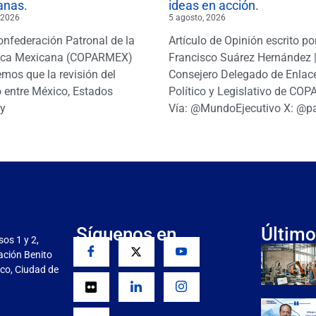
anas.
ideas en acción.
 2026
5 agosto, 2026
onfederación Patronal de la
Artículo de Opinión escrito po
ica Mexicana (COPARMEX)
Francisco Suárez Hernández 
mos que la revisión del
Consejero Delegado de Enlac
 entre México, Estados
Político y Legislativo de CO
y
Vía: @MundoEjecutivo X: @p
Síguenos en
Último
sos 1 y 2,
gación Benito
co, Ciudad de