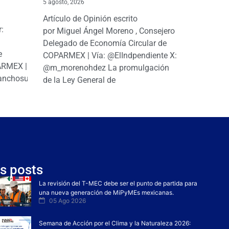
5 agosto, 2026
Artículo de Opinión escrito
r:
por Miguel Ángel Moreno , Consejero
|
Delegado de Economía Circular de
e
COPARMEX | Vía: @ElIndpendiente X:
PARMEX |
@m_morenohdez La promulgación
anchosuarezh
de la Ley General de
s posts
La revisión del T-MEC debe ser el punto de partida para
una nueva generación de MiPyMEs mexicanas.
05 Ago 2026
Semana de Acción por el Clima y la Naturaleza 2026: