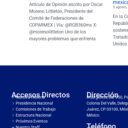
mexic
Artículo de Opinión escrito por Oscar
5 agosto,
Moreno Littletón, Presidente del
En la C
Comité de Federaciones de
Repúbl
COPARMEX | Vía: @RGB360mx X:
sostene
@morenolittleton Uno de los
Tratado
mayores problemas que enfrenta
Unidos 
Accesos Directos
Dirección
Nuestra Historia
Insurgentes Sur 950, Pi
Presidencia Nacional
Colonia Del Valle, Dele
Comisiones de Trabajo
Juárez, CP 03100, Méxi
Estructura Nacional
México.
Próximos Eventos
Teléfono
Nuestro Staff