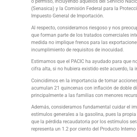
o permiso, incluyendo aquellos del Servicio Naci
(Senasica) y la Comisión Federal para la Protecc
Impuesto General de Importación.
Al respecto, consideramos riesgoso y nos preocupa
que forman parte de los tratados comerciales inte
medida no implique frenos para las exportaciones
incumplimiento de requisitos de inocuidad.
Estimamos que el PACIC ha ayudado para que no s
cifra alta, si no hubiera existido este acuerdo, la in
Coincidimos en la importancia de tomar acciones 
acumulan 21 quincenas con inflación de doble di
principalmente a las familias con menores recur
Además, consideramos fundamental cuidar el im
estímulos generales a la gasolina, pues la propia 
que la pérdida recaudatoria por los estímulos se
representa un 1.2 por ciento del Producto Interno