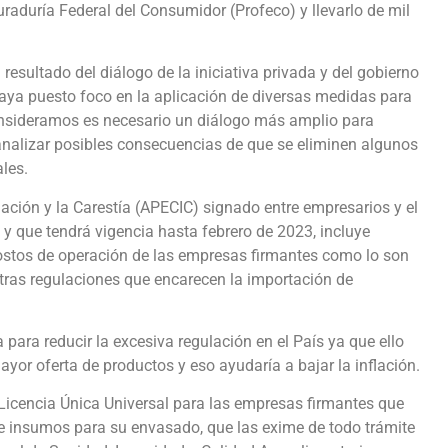
curaduría Federal del Consumidor (Profeco) y llevarlo de mil
esultado del diálogo de la iniciativa privada y del gobierno
haya puesto foco en la aplicación de diversas medidas para
onsideramos es necesario un diálogo más amplio para
analizar posibles consecuencias de que se eliminen algunos
ales.
ción y la Carestía (APECIC) signado entre empresarios y el
y que tendrá vigencia hasta febrero de 2023, incluye
stos de operación de las empresas firmantes como lo son
y otras regulaciones que encarecen la importación de
ra reducir la excesiva regulación en el País ya que ello
mayor oferta de productos y eso ayudaría a bajar la inflación.
 Licencia Única Universal para las empresas firmantes que
s e insumos para su envasado, que las exime de todo trámite