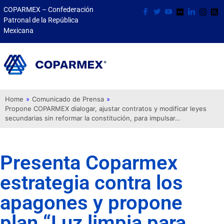
COPARMEX – Confederación
Patronal de la República
Mexicana
Home
»
Comunicado de Prensa
»
Propone COPARMEX dialogar, ajustar contratos y modificar leyes
secundarias sin reformar la constitución, para impulsar…
Presenta Coparmex
estrategia contra los
apagones y propone
plan “Luz limpia para