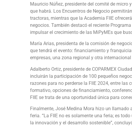
Mauricio Núñez, presidente del comité de micro 
que habrá. Los Encuentros de Negocio permitir
tractoras, mientras que la Academia FIIE ofrecerá
negocios. También destacó el reciente Programa I
impulsar el crecimiento de las MiPyMEs que bus
María Arias, presidenta de la comisión de negocio
que tendrá el evento: financiamiento y franquici
empresas, una zona regional y otra internaciona
Adalberto Ortiz, presidente de COPARMEX Ciudad 
incluirán la participación de 100 pequeños neg
razones para no perderse la FIIE 2024, entre las
formativo, opciones de financiamiento, conferenc
FIIE se trata de una oportunidad única para con
Finalmente, José Medina Mora hizo un llamado a
feria. “La FIIE no es solamente una feria; es t
la innovación y el desarrollo sostenible”, concluy