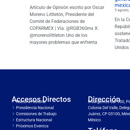
mexic
Artículo de Opinión escrito por Oscar
5 agosto,
Moreno Littletón, Presidente del
En la C
Comité de Federaciones de
Repúbl
COPARMEX | Vía: @RGB360mx X:
sostene
@morenolittleton Uno de los
Tratado
mayores problemas que enfrenta
Unidos 
Accesos Directos
Dirección
Nuestra Historia
Insurgentes Sur 950, Pi
Presidencia Nacional
Colonia Del Valle, Dele
Comisiones de Trabajo
Juárez, CP 03100, Méxi
Estructura Nacional
México.
Próximos Eventos