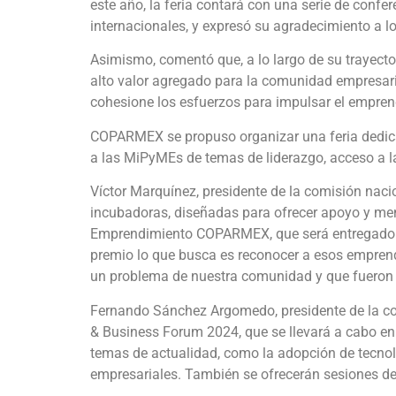
este año, la feria contará con una serie de confer
internacionales, y expresó su agradecimiento a l
Asimismo, comentó que, a lo largo de su trayec
alto valor agregado para la comunidad empresaria
cohesione los esfuerzos para impulsar el emprend
COPARMEX se propuso organizar una feria dedica
a las MiPyMEs de temas de liderazgo, acceso a la
Víctor Marquínez, presidente de la comisión naci
incubadoras, diseñadas para ofrecer apoyo y me
Emprendimiento COPARMEX, que será entregado el 
premio lo que busca es reconocer a esos emprend
un problema de nuestra comunidad y que fueron 
Fernando Sánchez Argomedo, presidente de la com
& Business Forum 2024, que se llevará a cabo en e
temas de actualidad, como la adopción de tecnologí
empresariales. También se ofrecerán sesiones de