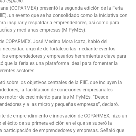
olo espacio.
cana (COPARMEX) presentó la segunda edición de la Feria
IE), un evento que se ha consolidado como la iniciativa con
ara inspirar y respaldar a emprendedores, así como para
equeñas y medianas empresas (MiPyMEs).
al de COPARMEX, José Medina Mora Icaza, habló del
 necesidad urgente de fortalecerlas mediante eventos
 a los emprendedores y empresarios herramientas clave para
ó que la feria es una plataforma ideal para fomentar la
erentes sectores.
 sobre los objetivos centrales de la FIIE, que incluyen la
dedores, la facilitación de conexiones empresariales
omo motor de crecimiento para las MiPyMEs. “Desde
ndedores y a las micro y pequeñas empresas”, declaró.
dente de emprendimiento e innovación de COPARMEX, hizo un
 el éxito de su primera edición en el que se superó la
 la participación de emprendedores y empresas. Señaló que