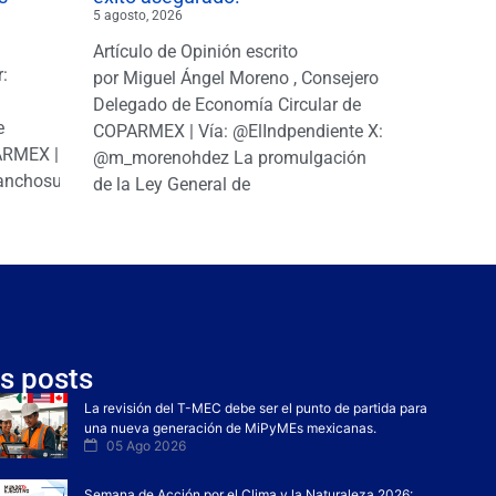
5 agosto, 2026
Artículo de Opinión escrito
r:
por Miguel Ángel Moreno , Consejero
|
Delegado de Economía Circular de
e
COPARMEX | Vía: @ElIndpendiente X:
PARMEX |
@m_morenohdez La promulgación
anchosuarezh
de la Ley General de
s posts
La revisión del T-MEC debe ser el punto de partida para
una nueva generación de MiPyMEs mexicanas.
05 Ago 2026
Semana de Acción por el Clima y la Naturaleza 2026: