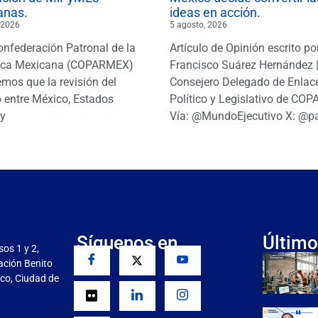
anas.
ideas en acción.
 2026
5 agosto, 2026
onfederación Patronal de la
Artículo de Opinión escrito po
ica Mexicana (COPARMEX)
Francisco Suárez Hernández 
mos que la revisión del
Consejero Delegado de Enlac
 entre México, Estados
Político y Legislativo de CO
y
Vía: @MundoEjecutivo X: @p
Síguenos en
Último
sos 1 y 2,
gación Benito
co, Ciudad de