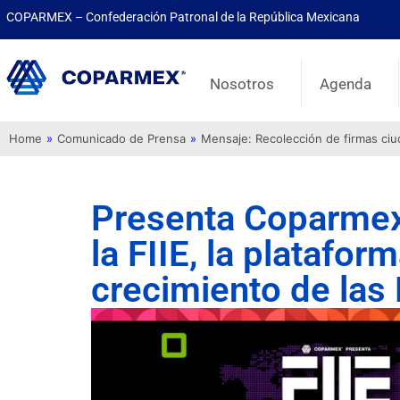
COPARMEX – Confederación Patronal de la República Mexicana
Nosotros
Agenda
Home
»
Comunicado de Prensa
»
Mensaje: Recolección de firmas ci
Presenta Coparmex
la FIIE, la platafor
crecimiento de la