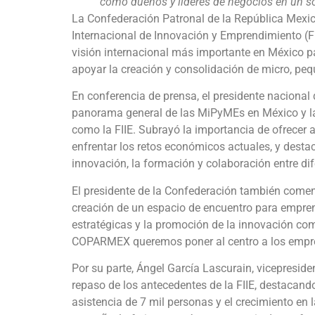
como dueños y líderes de negocios en un s
La Confederación Patronal de la República Mexi
Internacional de Innovación y Emprendimiento (FI
visión internacional más importante en México p
apoyar la creación y consolidación de micro, p
En conferencia de prensa, el presidente nacion
panorama general de las MiPyMEs en México y la
como la FIIE. Subrayó la importancia de ofrecer
enfrentar los retos económicos actuales, y destac
innovación, la formación y colaboración entre dif
El presidente de la Confederación también comentó
creación de un espacio de encuentro para empren
estratégicas y la promoción de la innovación c
COPARMEX queremos poner al centro a los empre
Por su parte, Ángel García Lascurain, vicepresi
repaso de los antecedentes de la FIIE, destacando
asistencia de 7 mil personas y el crecimiento en