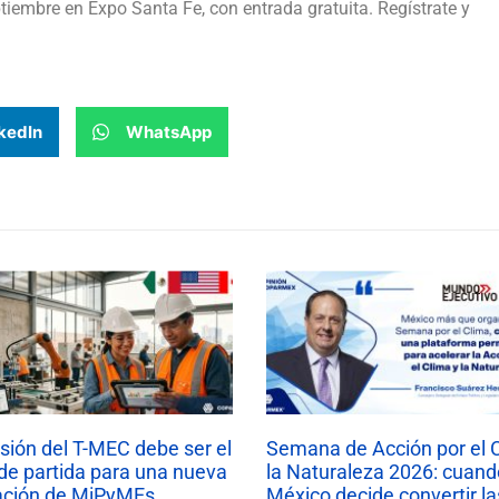
ptiembre en Expo Santa Fe, con entrada gratuita. Regístrate y
kedIn
WhatsApp
isión del T-MEC debe ser el
Semana de Acción por el 
de partida para una nueva
la Naturaleza 2026: cuand
ación de MiPyMEs
México decide convertir la