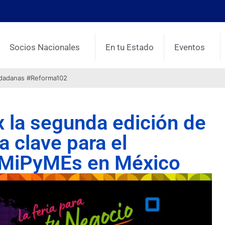
Socios Nacionales
En tu Estado
Eventos
udadanas #Reforma102
 la segunda edición de
ma clave para el
s MiPyMEs en México