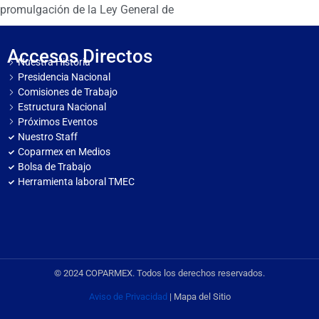
promulgación de la Ley General de
Accesos Directos
Nuestra Historia
Presidencia Nacional
Comisiones de Trabajo
Estructura Nacional
Próximos Eventos
Nuestro Staff
Coparmex en Medios
Bolsa de Trabajo
Herramienta laboral TMEC
© 2024 COPARMEX. Todos los derechos reservados.
Aviso de Privacidad
| Mapa del Sitio