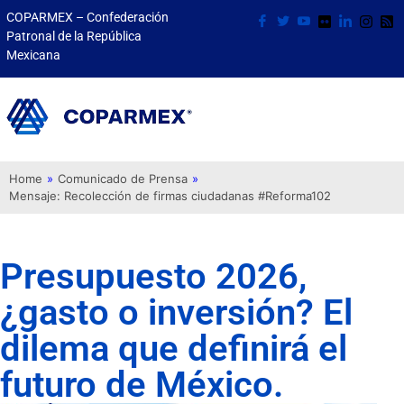
COPARMEX – Confederación
Patronal de la República
Mexicana
Home
»
Comunicado de Prensa
»
Mensaje: Recolección de firmas ciudadanas #Reforma102
Presupuesto 2026,
¿gasto o inversión? El
dilema que definirá el
futuro de México.