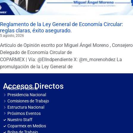
Reglamento de la Ley General de Economía Circular:
reglas claras, éxito asegurado.
5 agosto, 2026
Artículo de Opinión escrito por Miguel Ángel Moreno , Consejero
Delegado de Economía Circular de
COPARMEX | Vía: @ElIndpendiente X: @m_morenohdez La
promulgación de la Ley General de
Accesos Directos
Nuestra Historia
Presidencia Nacional
Comisiones de Trabajo
Estructura Nacional
Próximos Eventos
Nuestro Staff
Coparmex en Medios
Bolsa de Trabajo