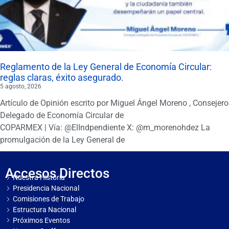
Reglamento de la Ley General de Economía Circular:
reglas claras, éxito asegurado.
5 agosto, 2026
Artículo de Opinión escrito por Miguel Ángel Moreno , Consejero
Delegado de Economía Circular de
COPARMEX | Vía: @ElIndpendiente X: @m_morenohdez La
promulgación de la Ley General de
Accesos Directos
Nuestra Historia
Presidencia Nacional
Comisiones de Trabajo
Estructura Nacional
Próximos Eventos