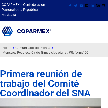
COPARMEX – Confederación
Patronal de la República
Mexicana
Home
»
Comunicado de Prensa
»
Mensaje: Recolección de firmas ciudadanas #Reforma102
Primera reunión de
trabajo del Comité
Coordinador del SNA