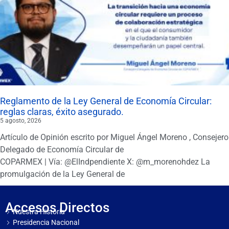
Reglamento de la Ley General de Economía Circular:
reglas claras, éxito asegurado.
5 agosto, 2026
Artículo de Opinión escrito por Miguel Ángel Moreno , Consejero
Delegado de Economía Circular de
COPARMEX | Vía: @ElIndpendiente X: @m_morenohdez La
promulgación de la Ley General de
Accesos Directos
Nuestra Historia
Presidencia Nacional