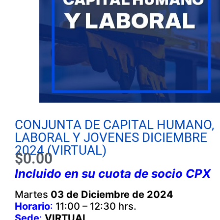
CONJUNTA DE CAPITAL HUMANO,
LABORAL Y JOVENES DICIEMBRE
2024 (VIRTUAL)
$
0.00
Incluido en su cuota de socio CPX
Martes
03 de Diciembre de 2024
Horario
:
11:00 – 12:30 hrs.
Sede
:
VIRTUAL