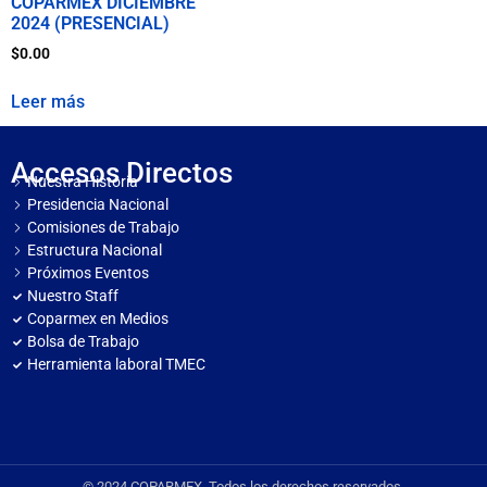
COPARMEX DICIEMBRE
2024 (PRESENCIAL)
$
0.00
Leer más
Accesos Directos
Nuestra Historia
Presidencia Nacional
Comisiones de Trabajo
Estructura Nacional
Próximos Eventos
Nuestro Staff
Coparmex en Medios
Bolsa de Trabajo
Herramienta laboral TMEC
© 2024 COPARMEX. Todos los derechos reservados.