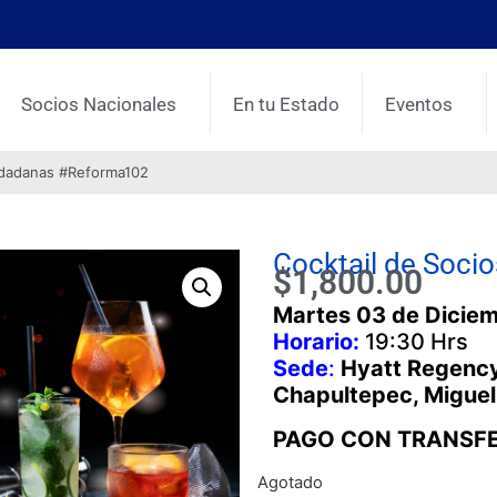
Socios Nacionales
En tu Estado
Eventos
udadanas #Reforma102
Cocktail de Soci
$
1,800.00
Martes 03 de Dicie
Horario:
19:30 Hrs
Sede
:
Hyatt Regency
Chapultepec, Migue
PAGO CON TRANSFE
Agotado