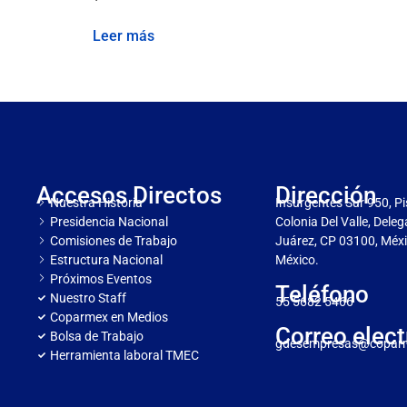
Leer más
Accesos Directos
Dirección
Nuestra Historia
Insurgentes Sur 950, Pi
Presidencia Nacional
Colonia Del Valle, Dele
Comisiones de Trabajo
Juárez, CP 03100, Méxi
Estructura Nacional
México.
Próximos Eventos
Teléfono
Nuestro Staff
55 5682 5466
Coparmex en Medios
Correo elect
Bolsa de Trabajo
gdesempresas@copar
Herramienta laboral TMEC