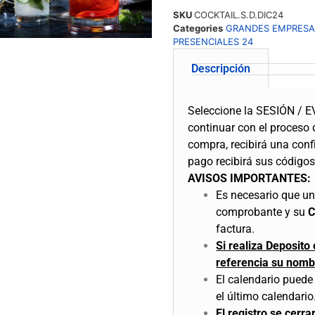
SKU
COCKTAIL.S.D.DIC24
Categories
GRANDES EMPRESA
PRESENCIALES 24
Descripción
Seleccione la SESIÓN / E
continuar con el proceso
compra, recibirá una conf
pago recibirá sus códigos
AVISOS IMPORTANTES:
Es necesario que una
comprobante y su
factura.
Si realiza Deposito
referencia su nomb
El calendario puede 
el último calendario
El registro se cerr