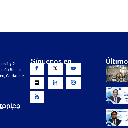
Síguenos en
Último
sos 1 y 2,
gación Benito
co, Ciudad de
ronico
mex.org.mx