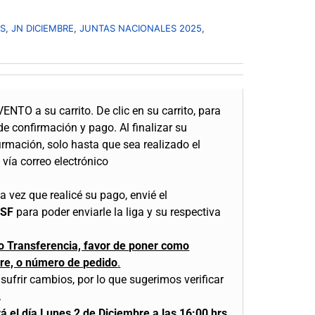
S
,
JN DICIEMBRE
,
JUNTAS NACIONALES 2025
,
VENTO a su carrito.
De clic en su carrito, para
 de confirmación y pago.
Al finalizar su
irmación, solo hasta que sea realizado el
 vía correo electrónico
 vez que realicé su pago, envié el
CSF
para poder enviarle la liga y su respectiva
 o Transferencia, favor de poner como
re, o número de pedido
.
sufrir cambios, por lo que sugerimos verificar
.
ará el día Lunes 2 de Diciembre a las 16:00 hrs