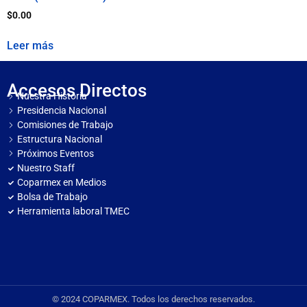
$
0.00
Leer más
Accesos Directos
Nuestra Historia
Presidencia Nacional
Comisiones de Trabajo
Estructura Nacional
Próximos Eventos
Nuestro Staff
Coparmex en Medios
Bolsa de Trabajo
Herramienta laboral TMEC
© 2024 COPARMEX. Todos los derechos reservados.