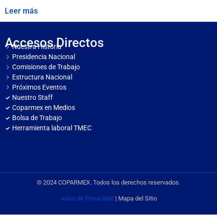
Leer más
Accesos Directos
Nuestra Historia
Presidencia Nacional
Comisiones de Trabajo
Estructura Nacional
Próximos Eventos
Nuestro Staff
Coparmex en Medios
Bolsa de Trabajo
Herramienta laboral TMEC
© 2024 COPARMEX. Todos los derechos reservados.
Aviso de Privacidad
| Mapa del Sitio