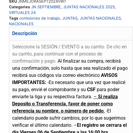
SKU
JNMEJORASEPT2024VIRT
Categories
JN SEPTIEMBRE
,
JUNTAS NACIONALES 2025
,
VIRTUALES 24
Tags
comisiones de trabajo
,
JUNTAS
,
JUNTAS NACIONALES
,
NACIONALES
Descripción
Seleccione la SESIÓN / EVENTO a su carrito. De clic en
su carrito, para continuar con el proceso de
confirmación y pago.
Al finalizar su compra, recibirá
una confirmación, solo hasta que sea realizado el pago
recibirá sus códigos vía correo electrónico
AVISOS
IMPORTANTES:
-Es necesario que una vez que realicé
su pago, envié el comprobante y su
CSF
para poder
enviarle la liga y su respectiva factura.
–
Si realiza
Deposito o Transferencia, favor de poner como
referencia su nombre, o número de pedido
.
-El
calendario puede sufrir cambios, por lo que sugerimos
verificar el último calendario.
–
El registro se cerrara el
día Viernes 06 de Septiembre a las 16:00 hrs.