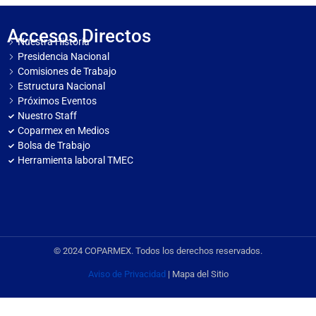
Accesos Directos
Nuestra Historia
Presidencia Nacional
Comisiones de Trabajo
Estructura Nacional
Próximos Eventos
Nuestro Staff
Coparmex en Medios
Bolsa de Trabajo
Herramienta laboral TMEC
© 2024 COPARMEX. Todos los derechos reservados.
Aviso de Privacidad
| Mapa del Sitio