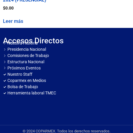
$
0.00
Leer más
Accesos Directos
Nuestra Historia
Presidencia Nacional
Comisiones de Trabajo
Estructura Nacional
Próximos Eventos
Nuestro Staff
Coparmex en Medios
Bolsa de Trabajo
Herramienta laboral TMEC
© 2024 COPARMEX. Todos los derechos reservados.